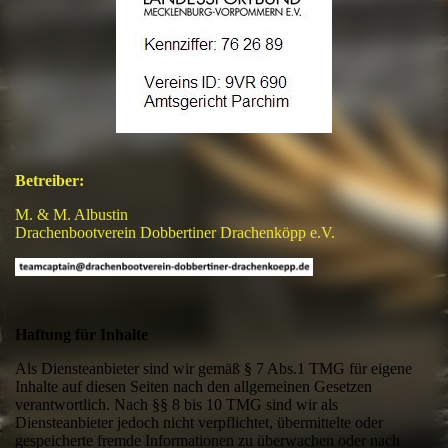
Betreiber:
M. & M. Albustin
Drachenbootverein Dobbertiner Drachenköpp e.V.
Haftung für Inhalte
Als Diensteanbieter sind wir gemäß § 7 Abs.1 TMG für eigene
Inhalte auf diesen Seiten nach den allgemeinen Gesetzen
verantwortlich. Nach §§ 8 bis 10 TMG sind wir als
Diensteanbieter jedoch nicht verpflichtet, übermittelte oder
gespeicherte fremde Informationen zu überwachen oder nach