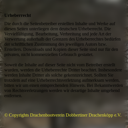
Urheberrecht
Die durch die Seitenbetreiber erstellten Inhalte und Werke auf
diesen Seiten unterliegen dem deutschen Urheberrecht. Die
Vervielfältigung, Bearbeitung, Verbreitung und jede Art der
Verwertung außerhalb der Grenzen des Urheberrechtes bedürfen
der schriftlichen Zustimmung des jeweiligen Autors bzw.
Erstellers. Downloads und Kopien dieser Seite sind nur für den
privaten, nicht kommerziellen Gebrauch gestattet.
Soweit die Inhalte auf dieser Seite nicht vom Betreiber erstellt
wurden, werden die Urheberrechte Dritter beachtet. Insbesondere
werden Inhalte Dritter als solche gekennzeichnet. Sollten Sie
trotzdem auf eine Urheberrechtsverletzung aufmerksam werden,
bitten wir um einen entsprechenden Hinweis. Bei Bekanntwerden
von Rechtsverletzungen werden wir derartige Inhalte umgehend
entfernen.
© Copyrights Drachenbootverein Dobbertiner Drachenköpp e.V.