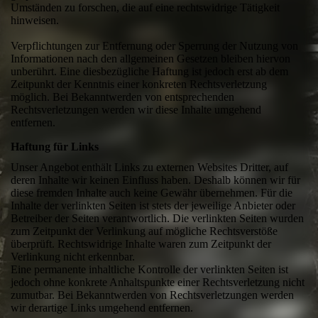
Umständen zu forschen, die auf eine rechtswidrige Tätigkeit
hinweisen.
Verpflichtungen zur Entfernung oder Sperrung der Nutzung von
Informationen nach den allgemeinen Gesetzen bleiben hiervon
unberührt. Eine diesbezügliche Haftung ist jedoch erst ab dem
Zeitpunkt der Kenntnis einer konkreten Rechtsverletzung
möglich. Bei Bekanntwerden von entsprechenden
Rechtsverletzungen werden wir diese Inhalte umgehend
entfernen.
Haftung für Links
Unser Angebot enthält Links zu externen Websites Dritter, auf
deren Inhalte wir keinen Einfluss haben. Deshalb können wir für
diese fremden Inhalte auch keine Gewähr übernehmen. Für die
Inhalte der verlinkten Seiten ist stets der jeweilige Anbieter oder
Betreiber der Seiten verantwortlich. Die verlinkten Seiten wurden
zum Zeitpunkt der Verlinkung auf mögliche Rechtsverstöße
überprüft. Rechtswidrige Inhalte waren zum Zeitpunkt der
Verlinkung nicht erkennbar.
Eine permanente inhaltliche Kontrolle der verlinkten Seiten ist
jedoch ohne konkrete Anhaltspunkte einer Rechtsverletzung nicht
zumutbar. Bei Bekanntwerden von Rechtsverletzungen werden
wir derartige Links umgehend entfernen.