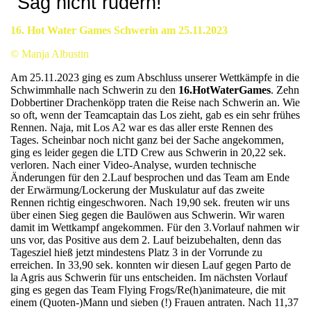
"Sag nicht rudern!"
16. Hot Water Games Schwerin am 25.11.2023
© Manja Albustin
Am 25.11.2023 ging es zum Abschluss unserer Wettkämpfe in die
Schwimmhalle nach Schwerin zu den
16.HotWaterGames
. Zehn
Dobbertiner Drachenköpp traten die Reise nach Schwerin an. Wie
so oft, wenn der Teamcaptain das Los zieht, gab es ein sehr frühes
Rennen. Naja, mit Los A2 war es das aller erste Rennen des
Tages. Scheinbar noch nicht ganz bei der Sache angekommen,
ging es leider gegen die LTD Crew aus Schwerin in 20,22 sek.
verloren. Nach einer Video-Analyse, wurden technische
Änderungen für den 2.Lauf besprochen und das Team am Ende
der Erwärmung/Lockerung der Muskulatur auf das zweite
Rennen richtig eingeschworen. Nach 19,90 sek. freuten wir uns
über einen Sieg gegen die Baulöwen aus Schwerin. Wir waren
damit im Wettkampf angekommen. Für den 3.Vorlauf nahmen wir
uns vor, das Positive aus dem 2. Lauf beizubehalten, denn das
Tagesziel hieß jetzt mindestens Platz 3 in der Vorrunde zu
erreichen. In 33,90 sek. konnten wir diesen Lauf gegen Parto de
la Agris aus Schwerin für uns entscheiden. Im nächsten Vorlauf
ging es gegen das Team Flying Frogs/Re(h)animateure, die mit
einem (Quoten-)Mann und sieben (!) Frauen antraten. Nach 11,37