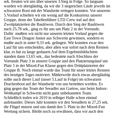
sek. freuten wir uns über unseren 3.Sieg in Folge. So langsam
wurden wir abergläubig, da wir die 3 siegreichen Läufe jeweils im
schwarzen Boot mit der Wandseite erringen konnten. Vor unserem
5.Vorlauf schielten wir ein wenig auf die Konkurrenz unserer
Gruppe, denn der Tabellenführer LTD Crew traf auf den
Zweitplatzierten die Baulöwen. Durch den Sieg der Baulöwen
nach 25,78 sek., ging es für uns um Platz 2 in der Vorrunde.
Dafür mußten wir nicht nur unseren letzten Vorlauf gegen die
East Town Dragon Junior aus Schwerin gewinnen, sondern es
mußte auch in unter 9,33 sek. gelingen. Wir konnten zwar den
Lauf für uns entscheiden, aber allen war sofort nach dem Rennen
klar, es hat zu lange gedauert.Auf dem Ergebnisbildschirm
standen dann 13,65 sek., das bedeutete nach Abschluss der
Vorrunde Platz 3 in unserer Gruppe und den Platzierungslauf um
Platz 5 in der Mixed-Fun Klasse gegen den Drittplatzierten der
Gruppe B. Noch einmal wurde das Team für unser letztes Rennen
des heutigen Tages motiviert. Mittlerweile doch etwas abergläubig
sollte auch dieser Lauf (unser 5.Lauf in Folge) im schwarzen
Drachenboot auf der Wandseite von uns bestritten werden. Es
ging gegen das Team der Seeadler aus Gartow, uns beim Indoor-
Wettkampf in Schwerin nicht ganz unbekannten Team.
Schließlich trafen wir 2019 in selbiger Halle schon einmal
aufeinander. Dieses Jahr konnten wir den Seeadlern in 27,25 sek.
die Flügel stutzen und uns damit den 5. Platz in der Mixed-Fun
Wertung sichern. Bleibt noch zu erwähnen, dass wir auch den