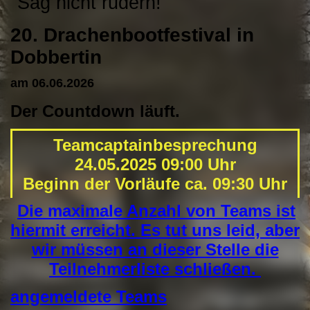
"Sag nicht rudern!"
20. Drachenbootfestival in
Dobbertin
am 06.06.2026
Der Countdown läuft.
Die maximale Anzahl von Teams ist
hiermit erreicht. Es tut uns leid, aber
wir müssen an dieser Stelle die
Teilnehmerliste schließen.
angemeldete Teams