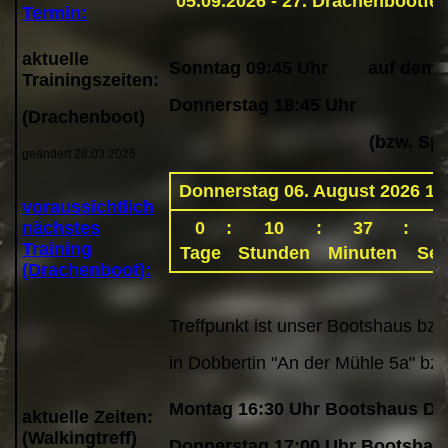
Termin:
aktuelle
Sonntag 09:45 Uhr auf dem D
Trainingszeiten:
Donnerstag 18:45 Uhr
(Drachenboot)
(bzw. Sporthalle 
geändert 28.03.2026
voraussichtlich
nächstes
Training
(Drachenboot):
Treffpunkt ist unser Bootshaus bzw
in Dobbertin "An der Mühle 5a" bz
Montag 16:30 Uhr Bootshaus Do
aktuelle Zeiten:
(Walkingtreff
)
Donnerstag 17:00 Uhr Bootshau