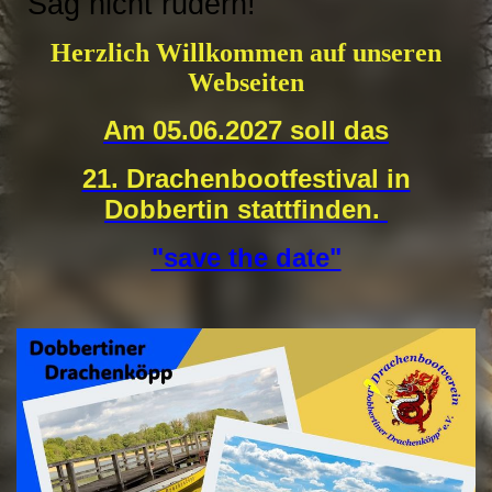
"Sag nicht rudern!"
Herzlich Willkommen auf unseren
Webseiten
Am 05.06.2027 soll das
21. Drachenbootfestival in
Dobbertin stattfinden.
"save the date"